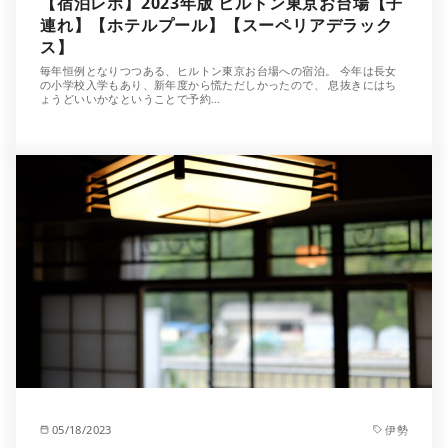
【宿泊レポ】2023年版 ヒルトン東京お台場【子
連れ】【ホテルプール】【スーペリアデラック
ス】
毎年恒例となりつつある、ヒルトン東京お台場への宿泊。 今年は長女
の小学校入学もあり、新年度から慌ただしかったので、 息抜きにはち
ょうどいいかなということで予約…
05/18/2023
伊勢