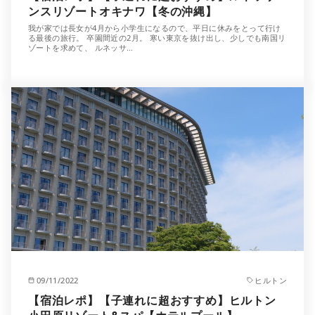
ンスリゾートオキナワ【冬の沖縄】
我が家では長女が4月から小学生になるので、平日に休みをとって行け
る最後の旅行。 卒園間近の2月。 寒い東京を抜け出し、少しでも南国リ
ゾートを求めて、 ルネッサ…
09/11/2022
ヒルトン
【宿泊レポ】【子連れに超おすすめ】ヒルトン