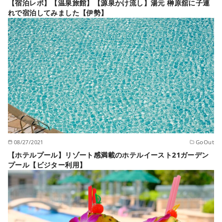
【宿泊レポ】【温泉旅館】【源泉かけ流し】湯元 榊原舘に子連
れで宿泊してみました【伊勢】
08/27/2021
GoOut
【ホテルプール】リゾート感満載のホテルイースト21ガーデン
プール【ビジター利用】