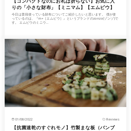
【コンパクトなのにお札は折らない】お気に入
りの「小さな財布」【ミニマム】【エムピウ】
今日は普段使っている財布についてご紹介したいと思います。 僕が使
っているのは、『m+［エムピウ］』というブランドのzonzo(ゾンゾ)で
す。 エムピウのミニウ…
01/08/2022
Reviews
【抗菌速乾のすぐれモノ】竹製まな板（バンブ