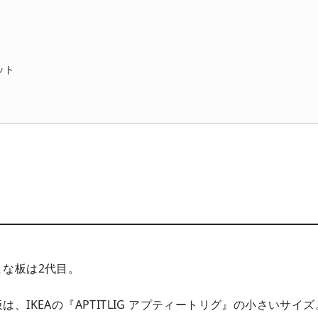
ット
まな板は2代目。
、IKEAの『APTITLIG アプティートリグ』の小さいサイズ