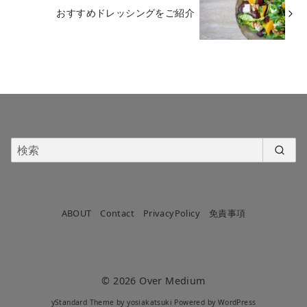
おすすめドレッシングをご紹介
ABOUT
Contact
PrivacyPolicy
免責事項
© 2026
Over Medium
yStandard Theme
by
yosiakatsuki
Powered by
WordPress