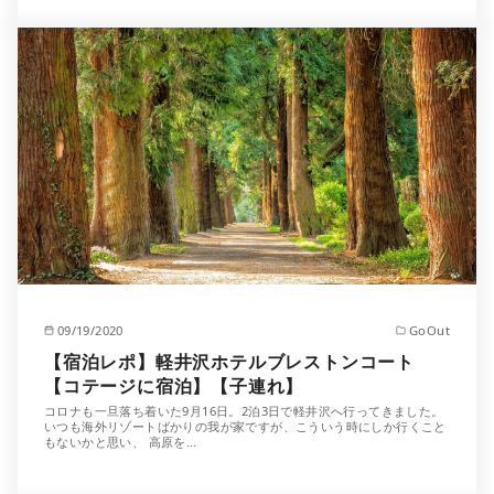
09/19/2020
GoOut
【宿泊レポ】軽井沢ホテルブレストンコート
【コテージに宿泊】【子連れ】
コロナも一旦落ち着いた9月16日。2泊3日で軽井沢へ行ってきました。
いつも海外リゾートばかりの我が家ですが、こういう時にしか行くこと
もないかと思い、 高原を…