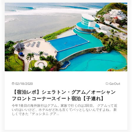
02/18/2020
GoOut
【宿泊レポ】シェラトン・グアム／オーシャン
フロントコーナースイート宿泊【子連れ】
今年1発目の海外旅行はグアム。家族で行くのは2回目。 グアムって近
いのはいいけど、ホテルがどれも古くてパッとしないんですよね。 新
しくできた『デュシタニ グア…