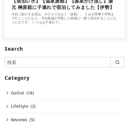
【宿泊レポ】【温泉旅館】【源泉かけ流し】湯
元 榊原舘に子連れで宿泊してみました【伊勢】
今回ご紹介する宿は、ホテルではなく「旅館」。 とある用事で伊勢ま
で行くことになり、予め親戚が手配した旅館に一家で宿泊することにな
ったのです。 いつもは子連れで…
Search
Category
GoOut
(18)
LifeStyle
(2)
Reviews
(5)